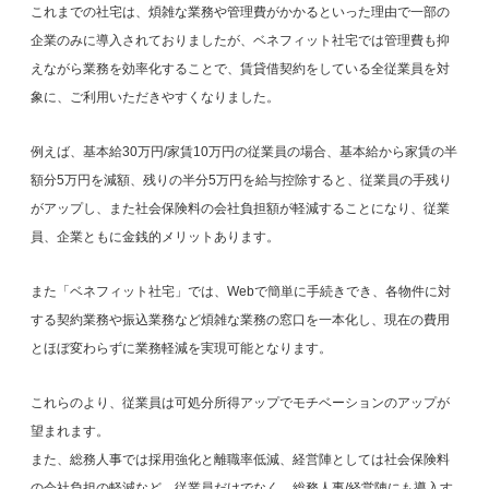
これまでの社宅は、煩雑な業務や管理費がかかるといった理由で一部の
企業のみに導入されておりましたが、ベネフィット社宅では管理費も抑
えながら業務を効率化することで、賃貸借契約をしている全従業員を対
象に、ご利用いただきやすくなりました。
例えば、基本給30万円/家賃10万円の従業員の場合、基本給から家賃の半
額分5万円を減額、残りの半分5万円を給与控除すると、従業員の手残り
がアップし、また社会保険料の会社負担額が軽減することになり、従業
員、企業ともに金銭的メリットあります。
また「ベネフィット社宅」では、Webで簡単に手続きでき、各物件に対
する契約業務や振込業務など煩雑な業務の窓口を一本化し、現在の費用
とほぼ変わらずに業務軽減を実現可能となります。
これらのより、従業員は可処分所得アップでモチベーションのアップが
望まれます。
また、総務人事では採用強化と離職率低減、経営陣としては社会保険料
の会社負担の軽減など、従業員だけでなく、総務人事/経営陣にも導入す