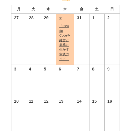
a
月
火
水
木
金
土
日
l
27
28
29
31
1
2
30
e
「Clau
n
de
Codeを
d
経営と
a
業務に
生かす
r
実践ガ
イド」
M
o
3
4
5
6
7
8
9
n
t
h
N
10
11
12
13
14
15
16
a
v
i
g