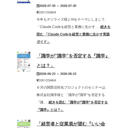
t
2026-07-30 ～ 2026-07-30
i
D2H OSAKA
o
今年もデジライズ様とAIをテーマにしまして、
n
「Claude Codeを経営と業務に生かす …
続きを
読む
「Claude Codeを経営と業務に生かす実践
ガイド」
「識学が”識学”を否定する『識学』
とは？」
2026-06-23 ～ 2026-06-23
D2H OSAKA
６月の関西活性化プロジェクトのセミナーは、
株式会社識学様と 「識学が”識学”を否定する
『識 …
続きを読む
「識学が”識学”を否定する
『識学』とは？」
「経営者と従業員が望む『いい会