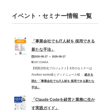
l
e
イベント・セミナー情報 一覧
n
d
a
r
「事業会社でもIT人材を 採用できる
M
o
新たな手法」
n
2026-08-27 ～ 2026-08-27
t
D2H OSAKA
h
【関西活性化プロジェクト】8月のセミナーは
N
Another works様とグッドニュース様 …
続きを
a
読む
「事業会社でもIT人材を 採用できる新たな
v
手法」
i
g
「Claude Codeを経営と業務に生か
a
す実践ガイド」