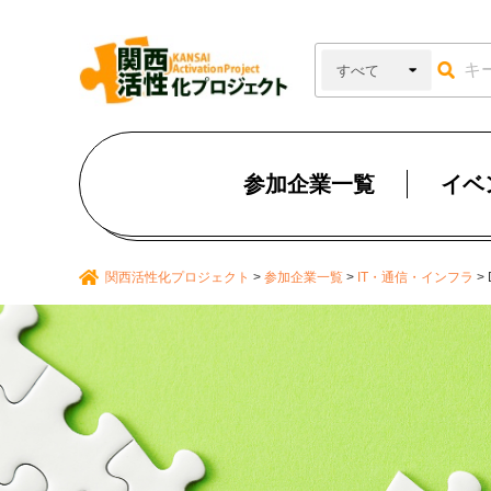
参加企業一覧
イベ
関西活性化プロジェクト
>
参加企業一覧
>
IT・通信・インフラ
>