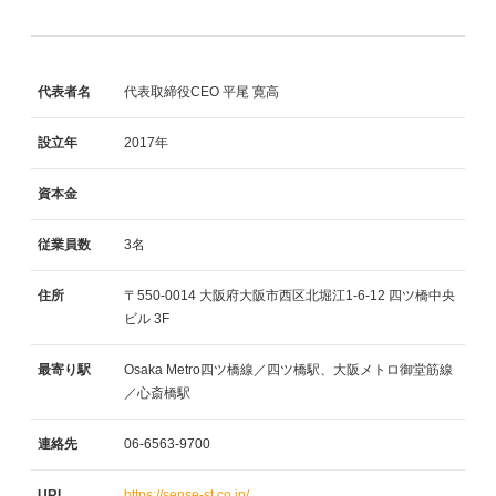
代表者名
代表取締役CEO 平尾 寛高
設立年
2017年
資本金
従業員数
3名
住所
〒550-0014
大阪府大阪市西区北堀江1-6-12
四ツ橋中央
ビル
3F
最寄り駅
Osaka Metro四ツ橋線／四ツ橋駅、大阪メトロ御堂筋線
／心斎橋駅
連絡先
06-6563-9700
URL
https://sense-st.co.jp/