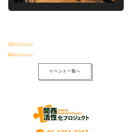
イ
次のイベントへ
ベ
前のイベントへ
ン
ト
イベント一覧へ
ナ
ビ
ゲ
ー
シ
ョ
ン