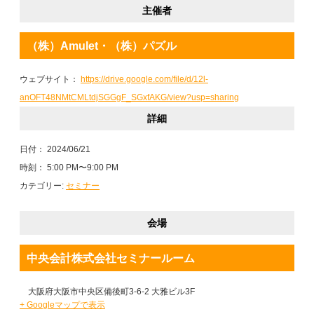
主催者
（株）Amulet・（株）パズル
ウェブサイト：
https://drive.google.com/file/d/12l-
anOFT48NMtCMLtdjSGGgF_SGxfAKG/view?usp=sharing
詳細
日付：
2024/06/21
時刻：
5:00 PM〜9:00 PM
カテゴリー:
セミナー
会場
中央会計株式会社セミナールーム
大阪府大阪市中央区備後町3-6-2 大雅ビル3F
+ Googleマップで表示