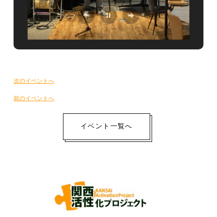
イ
次のイベントへ
ベ
前のイベントへ
ン
ト
イベント一覧へ
ナ
ビ
ゲ
ー
シ
ョ
ン