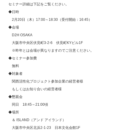
セミナー詳細は下記をご覧ください。
◆日時
2月20日（木）17:00～18:30（受付開始：16:45）
◆会場
D2H OSAKA
大阪市中央区伏見町3-2-6 伏見町KYビル1F
※昨年とは会場が異なりますのでご注意ください。
◆セミナー参加費
無料
◆対象者
関西活性化プロジェクト参加企業の経営者様
もしくはお知り合いの経営者様
◆懇親会
同日 18:45～21:00頃
◆場所
＆ ISLAND（アンド アイランド）
大阪市中央区北浜2-1-23 日本文化会館1F