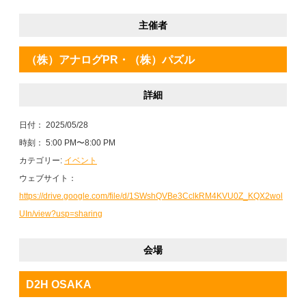
主催者
（株）アナログPR・（株）パズル
詳細
日付：
2025/05/28
時刻：
5:00 PM〜8:00 PM
カテゴリー:
イベント
ウェブサイト：
https://drive.google.com/file/d/1SWshQVBe3CclkRM4KVU0Z_KQX2wol
UIn/view?usp=sharing
会場
D2H OSAKA