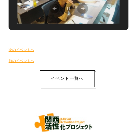
イ
次のイベントへ
ベ
前のイベントへ
ン
ト
イベント一覧へ
ナ
ビ
ゲ
ー
シ
ョ
ン