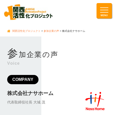
関西活性化プロジェクト
>
参加企業の声
>
株式会社ナサホーム
参
加企業の声
Voice
COMPANY
株式会社ナサホーム
代表取締役社長 大城 茂