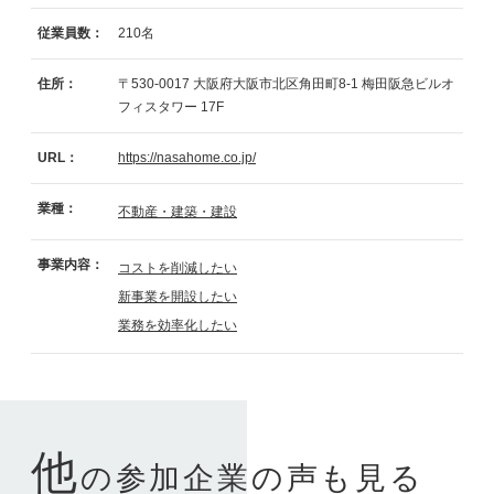
従業員数：
210名
住所：
〒530-0017
大阪府大阪市北区角田町8-1
梅田阪急ビルオ
フィスタワー
17F
URL：
https://nasahome.co.jp/
業種：
不動産・建築・建設
事業内容：
コストを削減したい
新事業を開設したい
業務を効率化したい
他
の参加企業の声も見る