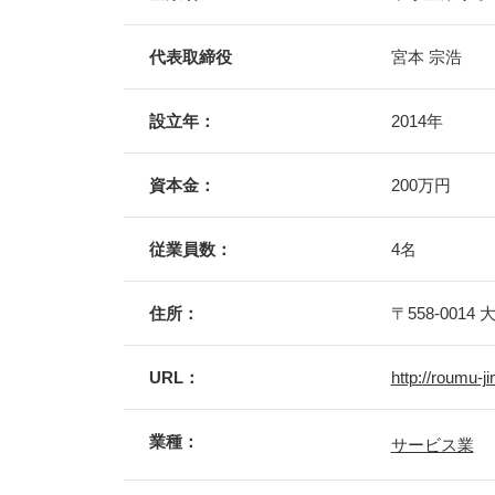
代表取締役
宮本 宗浩
設立年：
2014年
資本金：
200万円
従業員数：
4名
住所：
〒558-0014
大
URL：
http://roumu-jin
業種：
サービス業