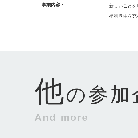
事業内容：
新しいことを
福利厚生を充
他
の参加
And more