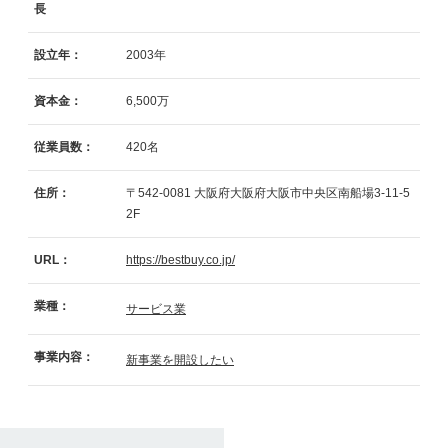
長
設立年：
2003年
資本金：
6,500万
従業員数：
420名
住所：
〒542-0081
大阪府大阪府大阪市中央区南船場3-11-5
2F
URL：
https://bestbuy.co.jp/
業種：
サービス業
事業内容：
新事業を開設したい