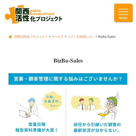
関西活性化プロジェクト
>
サービス
>
コストを削減したい
>
BizBa-Sales
BizBa-Sales