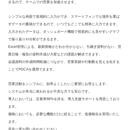
きるので、チームでの営業を加速させます。
シンプルな画⾯で直感的に⼊⼒ができ、スマートフォンでも場所を選ば
ずデータの蓄積ができるので、いつでもどこでも簡単に⼊⼒できます。
⼊⼒されたデータは、ダッシュボード機能で視覚的にも⾒やすいグラフ
で振り返りや分析ができるます。
Excel管理による、最新情報がどれか分からない、引継ぎ資料がない、営
業日報・報告の資料作成が大変などの課題が解決できます。
会議資料の作成時間軽減につながり、営業実績や⾏動数を見える化する
ことでPDCAを運⽤できます。
営業活動をシンプルに、効率よくしたいご要望にお答えします。
システムが本当に使われるか不安な⽅でも安⼼です。
導⼊においては、定着率98%を誇る、導⼊⽀援サポートを⽤意しており
ます。
価格においても、必要な機能だけに絞ることで、低価格化を実現いたし
ます。
是⾮⼀度お問い合わせください。