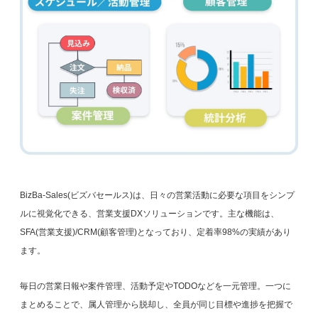
BizBa-Sales(ビズバセールス)は、⽇々の営業活動に必要な項⽬をシンプ
ルに視覚化できる、営業⽀援DXソリューションです。主な機能は、
SFA(営業⽀援)/CRM(顧客管理)となっており、定着率98%の実績があり
ます。
毎⽇の営業⽇報や案件管理、活動予定やTODOなどを⼀元管理。⼀つに
まとめることで、属⼈管理から脱却し、全員が同じ目標や進捗を把握で