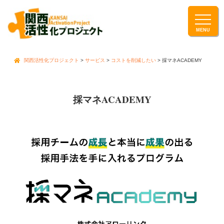
関西活性化プロジェクト
>
サービス
>
コストを削減したい
>
採マネACADEMY
採マネACADEMY