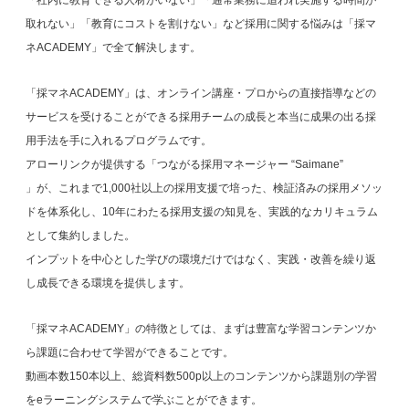
取れない」「教育にコストを割けない」など採用に関する悩みは「採マ
ネACADEMY」で全て解決します。
「採マネACADEMY」は、オンライン講座・プロからの直接指導などの
サービスを受けることができる採用チームの成長と本当に成果の出る採
用手法を手に入れるプログラムです。
アローリンクが提供する「つながる採用マネージャー “Saimane”
」が、これまで1,000社以上の採用支援で培った、検証済みの採用メソッ
ドを体系化し、10年にわたる採用支援の知見を、実践的なカリキュラム
として集約しました。
インプットを中心とした学びの環境だけではなく、実践・改善を繰り返
し成長できる環境を提供します。
「採マネACADEMY」の特徴としては、まずは豊富な学習コンテンツか
ら課題に合わせて学習ができることです。
動画本数150本以上、総資料数500p以上のコンテンツから課題別の学習
をeラーニングシステムで学ぶことができます。