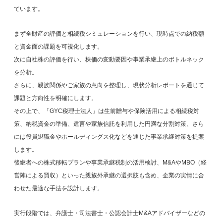
ています。
まず全財産の評価と相続税シミュレーションを行い、現時点での納税額
と資金面の課題を可視化します。
次に自社株の評価を行い、株価の変動要因や事業承継上のボトルネック
を分析。
さらに、親族関係やご家族の意向を整理し、現状分析レポートを通じて
課題と方向性を明確にします。
その上で、「GYC税理士法人」は生前贈与や保険活用による相続税対
策、納税資金の準備、遺言や家族信託を利用した円満な分割対策、さら
には役員退職金やホールディングス化などを通じた事業承継対策を提案
します。
後継者への株式移転プランや事業承継税制の活用検討、M&AやMBO（経
営陣による買収）といった親族外承継の選択肢も含め、企業の実情に合
わせた最適な手法を設計します。
実行段階では、弁護士・司法書士・公認会計士M&Aアドバイザーなどの