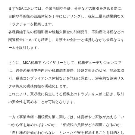
まずM&Aにおいては、企業再編や合併、分割などの取引を進める際に、
目的や再編後の組織体制を丁寧にヒアリングし、税制上最も効果的なス
トラクチャーを提案します。
各種再編手法の税額影響や繰越欠損金の引継要件、不動産取得税などの
関連税金についても精査し、弁護士や会計士と連携しながら最適なスキ
ームを設計します。
さらに、M&A税務アドバイザリーとして、税務デューデリジェンスで
は、過去の税務申告内容や税務調査履歴、繰越欠損金の状況、非経常取
引、税務コンプライアンス体制などを詳細に調査し、潜在的な納税リス
クや将来の税務負担を明確化します。
これにより、買収後に発生しうる税務上のトラブルを未然に防ぎ、取引
の安全性を高めることが可能となります。
一方で事業承継・相続税対策に関しては、経営者やご家族が抱える「い
つから何を始めればよいのか」「相続税の負担がどの程度になるのか」
「自社株の評価がわからない」といった不安を解消することを目的とし