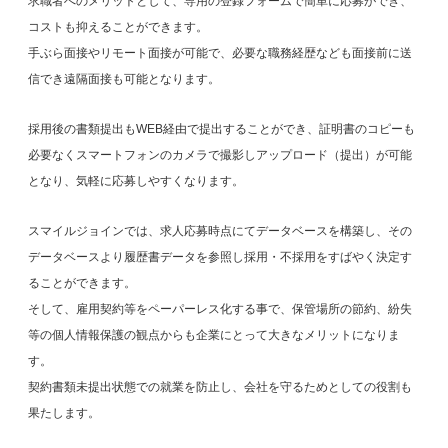
求職者へのメリットとして、専用の登録フォームで簡単に応募ができ、
コストも抑えることができます。
手ぶら面接やリモート面接が可能で、必要な職務経歴なども面接前に送
信でき遠隔面接も可能となります。
採用後の書類提出もWEB経由で提出することができ、証明書のコピーも
必要なくスマートフォンのカメラで撮影しアップロード（提出）が可能
となり、気軽に応募しやすくなります。
スマイルジョインでは、求人応募時点にてデータベースを構築し、その
データベースより履歴書データを参照し採用・不採用をすばやく決定す
ることができます。
そして、雇用契約等をペーパーレス化する事で、保管場所の節約、紛失
等の個人情報保護の観点からも企業にとって大きなメリットになりま
す。
契約書類未提出状態での就業を防止し、会社を守るためとしての役割も
果たします。