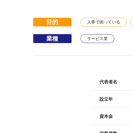
目的
人事で困っている
業種
サービス業
代表者名
設立年
資本金