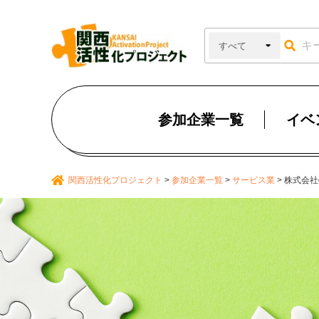
参加企業一覧
イベ
関西活性化プロジェクト
>
参加企業一覧
>
サービス業
>
株式会社g