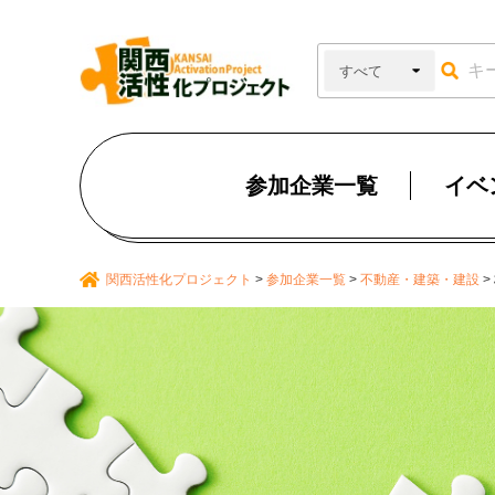
参加企業一覧
イベ
関西活性化プロジェクト
>
参加企業一覧
>
不動産・建築・建設
>