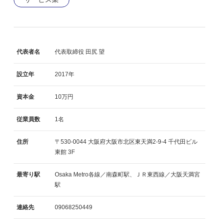
代表者名
代表取締役 田尻 望
設立年
2017年
資本金
10万円
従業員数
1名
住所
〒530-0044
大阪府大阪市北区東天満2-9-4
千代田ビル
東館
3F
最寄り駅
Osaka Metro各線／南森町駅、ＪＲ東西線／大阪天満宮
駅
連絡先
09068250449