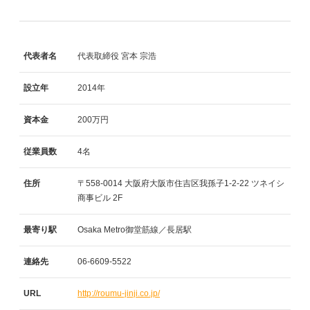
代表者名
代表取締役 宮本 宗浩
設立年
2014年
資本金
200万円
従業員数
4名
住所
〒558-0014
大阪府大阪市住吉区我孫子1-2-22
ツネイシ
商事ビル
2F
最寄り駅
Osaka Metro御堂筋線／長居駅
連絡先
06-6609-5522
URL
http://roumu-jinji.co.jp/