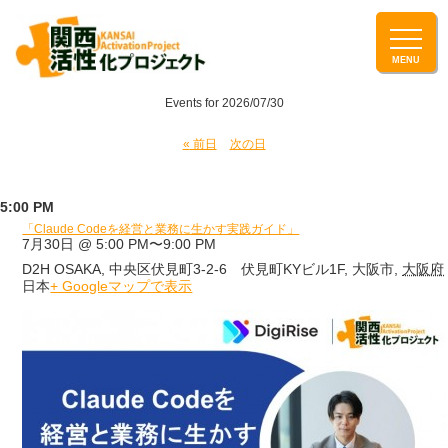
Events for 2026/07/30
D
«
前日
次の日
a
y
5:00 PM
N
「Claude Codeを経営と業務に生かす実践ガイド」
7月30日 @ 5:00 PM
〜
9:00 PM
a
D2H OSAKA
,
中央区伏見町3-2-6 伏見町KYビル1F
,
大阪市
,
大阪府
v
日本
+ Googleマップで表示
i
g
a
t
i
o